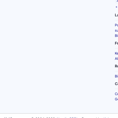
«
L
P
su
B
F
K
A
R
B
C
C
G