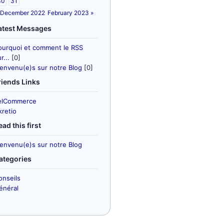
30
31
 December 2022
February 2023 »
atest Messages
ourquoi et comment le RSS
r...
[0]
ienvenu(e)s sur notre Blog
[0]
riends Links
elCommerce
kretio
ead this first
ienvenu(e)s sur notre Blog
ategories
onseils
énéral