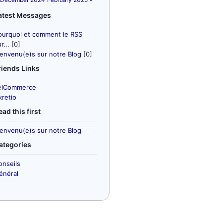
atest Messages
ourquoi et comment le RSS
r...
[0]
ienvenu(e)s sur notre Blog
[0]
riends Links
elCommerce
kretio
ead this first
ienvenu(e)s sur notre Blog
ategories
onseils
énéral