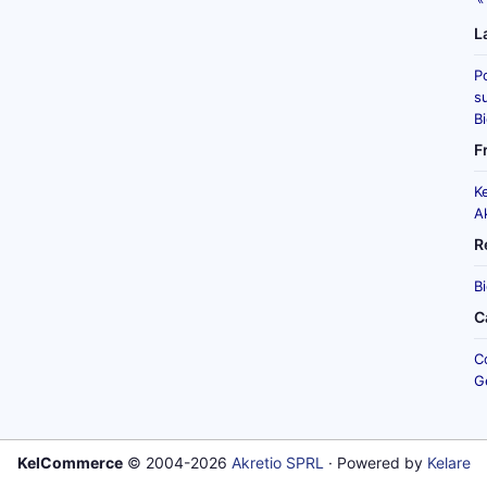
L
P
su
B
F
K
A
R
B
C
C
G
KelCommerce
© 2004-2026
Akretio SPRL
· Powered by
Kelare