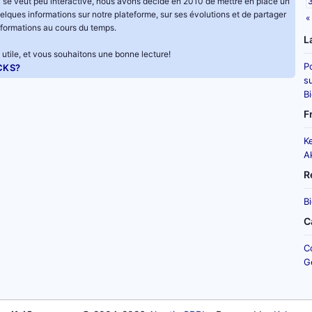
 se veut peu interactive, nous avons décidé en 2010 de mettre en place un
uelques informations sur notre plateforme, sur ses évolutions et de partager
«
formations au cours du temps.
L
utile, et vous souhaitons une bonne lecture!
P
CKS?
su
B
F
K
A
R
B
C
C
G