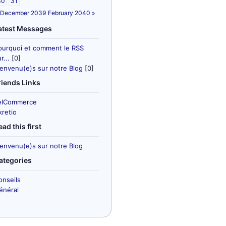
30
31
 December 2039
February 2040 »
atest Messages
ourquoi et comment le RSS
r...
[0]
ienvenu(e)s sur notre Blog
[0]
riends Links
elCommerce
kretio
ead this first
ienvenu(e)s sur notre Blog
ategories
onseils
énéral