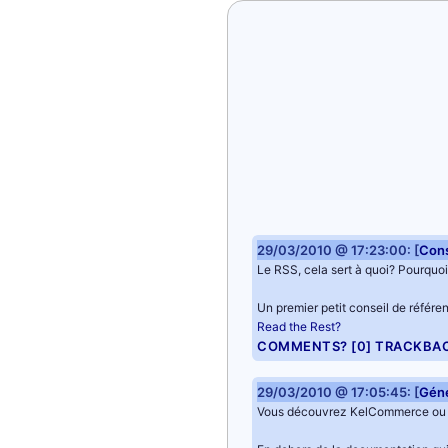
29/03/2010 @ 17:23:00: [
Cons
Le RSS, cela sert à quoi? Pourquoi 
Un premier petit conseil de référen
Read the Rest?
COMMENTS? [0]
TRACKBA
29/03/2010 @ 17:05:45: [
Géné
Vous découvrez KelCommerce ou 