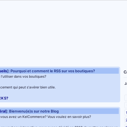
eils
]: Pourquoi et comment le RSS sur vos boutiques?
C
l'utiliser dans vos boutiques?
J
cement qui peut s'avérer bien utile.
CKS?
ral
]: Bienvenu(e)s sur notre Blog
vous avez un KelCommerce? Vous voulez en savoir plus?