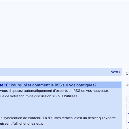
Next »
C
eils
]: Pourquoi et comment le RSS sur vos boutiques?
J
 vous disposez automatiquement d'exports en RSS de vos nouveaux
ue de votre forum de discussion si vous l'utilisez.
a syndication de contenu. En d'autres termes, c'est un fichier qu'exporte
puissent l'afficher chez eux.
«