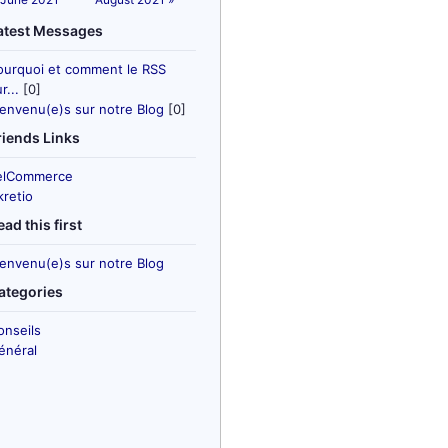
atest Messages
ourquoi et comment le RSS
r...
[0]
ienvenu(e)s sur notre Blog
[0]
riends Links
elCommerce
kretio
ead this first
ienvenu(e)s sur notre Blog
ategories
onseils
énéral