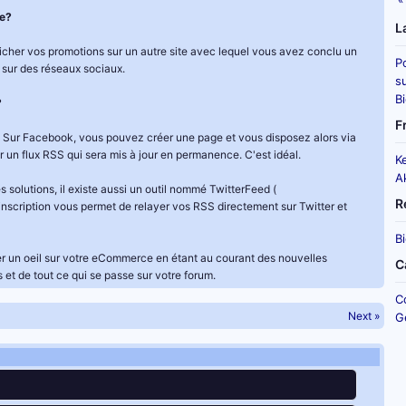
e?
L
cher vos promotions sur un autre site avec lequel vous avez conclu un
P
a sur des réseaux sociaux.
su
B
?
F
fet. Sur Facebook, vous pouvez créer une page et vous disposez alors via
er un flux RSS qui sera mis à jour en permanence. C'est idéal.
K
A
s solutions, il existe aussi un outil nommé TwitterFeed (
R
 inscription vous permet de relayer vos RSS directement sur Twitter et
B
der un oeil sur votre eCommerce en étant au courant des nouvelles
C
et de tout ce qui se passe sur votre forum.
C
Next »
G