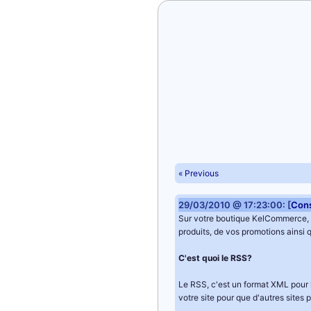
« Previous
29/03/2010 @ 17:23:00: [
Cons
Sur votre boutique KelCommerce,
produits, de vos promotions ainsi q
C'est quoi le RSS?
Le RSS, c'est un format XML pour l
votre site pour que d'autres sites 